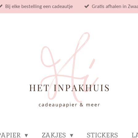
Bij elke bestelling een cadeautje
Gratis afhalen in Zwa
PAPIER
ZAKJES
STICKERS
L