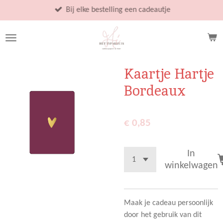
Ga
Bij elke bestelling een cadeautje
direct
naar
de
hoofdinhoud
Kaartje Hartje
Bordeaux
€ 0,85
In
winkelwagen
Maak je cadeau persoonlijk
door het gebruik van dit