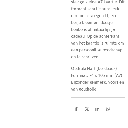
stevige kleine A7 kaartje. Dit
formaat kaart is supr leuk
om toe te voegen bij een
bosje bloemen, doosje
bonbons of natuurlijk je
cadeau. Op de achterkant
van het kaartje is ruimte om
een persoonlijke boodschap
op te schrijven.
Opdruk: Hart (bordeaux
)
Formaat: 74 x 105 mm (A7)
Bijzonder kenmerk: Voorzien
van goudfolie
D
D
S
D
e
e
h
e
l
e
a
l
e
l
r
e