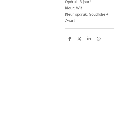
Opdruk: 8 jaar!
Kleur: Wit
Kleur opdruk: Goudfolie +
Zwart
D
D
S
D
e
e
h
e
l
e
a
l
e
l
r
e
n
e
n