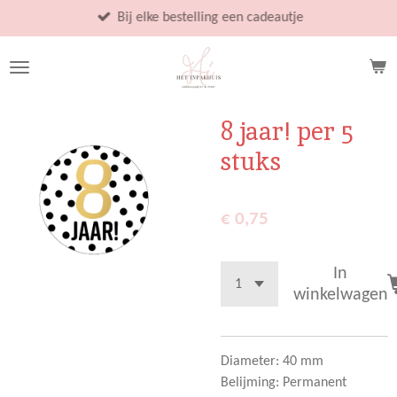
Ga
Bij elke bestelling een cadeautje
direct
naar
de
hoofdinhoud
8 jaar! per 5
stuks
€ 0,75
In
winkelwagen
Diameter: 40 mm
Belijming: Permanent